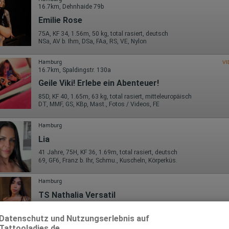
16.7km, Dehnhaide 79b
Emilie Rose
75A, KF 34, 1.56m, 50 kg, total rasiert, deutsch
NSa, AV b. Ihm, DSa, FAa, RS, VE, Nylon
Hamburg
VI
16.7km, Spaldingstr. 130a
Geile Viki! Erlebe ein Abenteuer!
85D, KF 40, 1.65m, 63 kg, total rasiert, mitteleuropäisch
DT, MMF, GS, KBp, Mast., Fotos / Videos, FE
Hamburg
Lia
41 Jahre, 75H, KF 36, 1.69m, total rasiert, deutsch
69, GF6, Franz b. Ihr, Schmu., Kuscheln, Körperküs.
Hamburg
TS Nathalia Versatil
TS, 22 Jahre, 85C, KF 36/38, 1.65m, total rasiert, Latina
AV, 69, GF6, Franz b. Ihr, BV, Schmu., Kuscheln, Körperküs.
Datenschutz und Nutzungserlebnis auf
Tattooladies.de