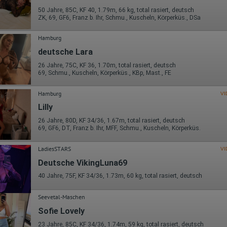
Daten von Google zusammengeführt.
50 Jahre, 85C, KF 40, 1.79m, 66 kg, total rasiert, deutsch
ZK, 69, GF6, Franz b. Ihr, Schmu., Kuscheln, Körperküs., DSa
Erhobene Informationen zum Besucherverhalten sind folgende:
Herkunft (Land und Stadt)
Hamburg
Sprache
Betriebssystem
deutsche Lara
Gerät (PC, Tablet-PC oder Smartphone)
26 Jahre, 75C, KF 36, 1.70m, total rasiert, deutsch
Browser und alle verwendeten Add-ons
69, Schmu., Kuscheln, Körperküs., KBp, Mast., FE
Auflösung des Computers
Besucherquelle (Facebook, Suchmaschine oder verweisende
Webseite)
Hamburg
VI
Welche Dateien wurden heruntergeladen?
Lilly
Welche Videos angeschaut?
Wurden Werbebanner angeklickt?
26 Jahre, 80D, KF 34/36, 1.67m, total rasiert, deutsch
Wohin ging der Besucher? Klickte er auf weitere Seiten des Portals
69, GF6, DT, Franz b. Ihr, MFF, Schmu., Kuscheln, Körperküs.
oder hat er sie komplett verlassen?
Wie lange blieb der Besucher?
LadiesSTARS
VI
Ort der Verarbeitung:
Deutsche VikingLuna69
Europäische Union & USA
40 Jahre, 75F, KF 34/36, 1.73m, 60 kg, total rasiert, deutsch
Hotjar
Wir nutzen Hotjar als Webanalysedient. Es wird verwendet, um Daten
Seevetal-Maschen
über das Benutzerverhalten zu sammeln. Hotjar kann auch im Rahmen
Sofie Lovely
von Umfragen und Feedbackfunktionen, die auf unserer Website
eingebunden sind, von Ihnen bereitgestellte Informationen verarbeiten.
23 Jahre, 85C, KF 34/36, 1.74m, 59 kg, total rasiert, deutsch