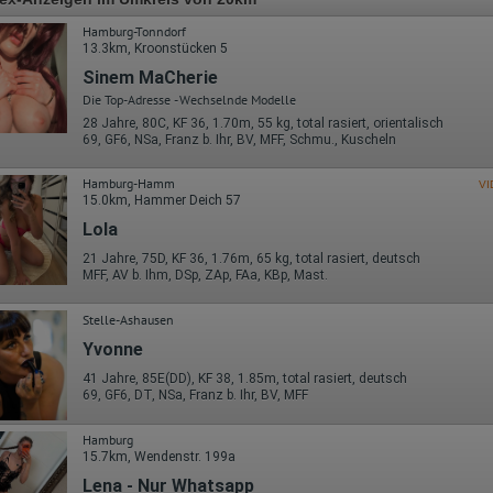
Hamburg-Tonndorf
13.3km, Kroonstücken 5
Sinem MaCherie
Die Top-Adresse - Wechselnde Modelle
28 Jahre, 80C, KF 36, 1.70m, 55 kg, total rasiert, orientalisch
69, GF6, NSa, Franz b. Ihr, BV, MFF, Schmu., Kuscheln
Hamburg-Hamm
VI
15.0km, Hammer Deich 57
Lola
21 Jahre, 75D, KF 36, 1.76m, 65 kg, total rasiert, deutsch
MFF, AV b. Ihm, DSp, ZAp, FAa, KBp, Mast.
Stelle-Ashausen
Yvonne
41 Jahre, 85E(DD), KF 38, 1.85m, total rasiert, deutsch
69, GF6, DT, NSa, Franz b. Ihr, BV, MFF
Hamburg
15.7km, Wendenstr. 199a
Lena - Nur Whatsapp