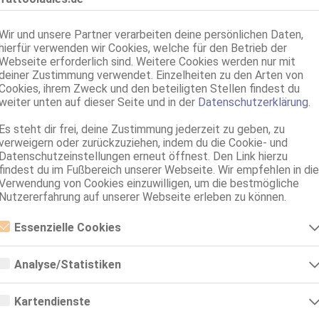
Wir und unsere Partner verarbeiten deine persönlichen Daten,
hierfür verwenden wir Cookies, welche für den Betrieb der
Webseite erforderlich sind. Weitere Cookies werden nur mit
deiner Zustimmung verwendet. Einzelheiten zu den Arten von
Cookies, ihrem Zweck und den beteiligten Stellen findest du
weiter unten auf dieser Seite und in der
Datenschutzerklärung
.
Es steht dir frei, deine Zustimmung jederzeit zu geben, zu
Hamburg
verweigern oder zurückzuziehen, indem du die Cookie- und
Datenschutzeinstellungen erneut öffnest. Den Link hierzu
Selina
findest du im Fußbereich unserer Webseite. Wir empfehlen in die
27 Jahre, 75C, KF 36, 1.73m, total rasiert, deutsch
Verwendung von Cookies einzuwilligen, um die bestmögliche
AV, 69, GF6, DT, Franz b. Ihr, BV, Schmu., Kuscheln
Nutzererfahrung auf unserer Webseite erleben zu können.
Hamburg
Essenzielle Cookies
Deutsche Luna-Marie-KEIN WHATSAPP- Party möglich!!!
Essenzielle Cookies sind alle notwendigen Cookies, die für den Betrieb
25 Jahre, 80B, KF 36, 1.76m, total rasiert, deutsch
der Webseite notwendig sind, indem Grundfunktionen ermöglicht
Analyse/Statistiken
AV, 69, DT, Franz b. Ihr, BV, MFF, Schmu., Kuscheln
werden. Die Webseite kann ohne diese Cookies nicht richtig
funktionieren.
Analyse- bzw. Statistikcookies sind Cookies, die der Analyse der
Webseiten-Nutzung und der Erstellung von anonymisierten
Hamburg
Kartendienste
Zugriffsstatistiken dienen. Sie helfen den Webseiten-Besitzern zu
Anne Party
verstehen, wie Besucher mit Webseiten interagieren, indem