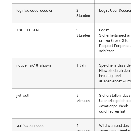
loginladiesde_session
2
Login: User-Sessio
Stunden
XSRF-TOKEN
2
Login:
Stunden
Sicherheitsmecha
um vor Cross-Site-
Request-Forgeries 
schützen
notice_fsk18_shown
1 Jahr
Speichern, dass de
Hinweis durch den 
bestätigt und
ausgeblendet wurd
jwt_auth
5
Sicherstellen, dass
Minuten
User erfolgreich de
JavaScript Check
durchlaufen hat
verification_code
5
Wird während des
Minuten
JavaScript Checks