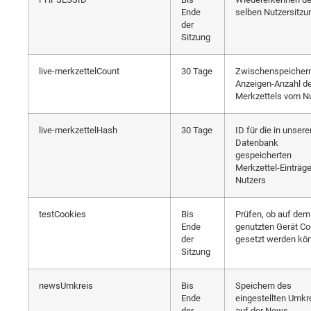
Ende
selben Nutzersitzu
der
Sitzung
live-merkzettelCount
30 Tage
Zwischenspeichern
Anzeigen-Anzahl d
Merkzettels vom N
live-merkzettelHash
30 Tage
ID für die in unsere
Datenbank
gespeicherten
Merkzettel-Einträg
Nutzers
testCookies
Bis
Prüfen, ob auf dem
Ende
genutzten Gerät Co
der
gesetzt werden kö
Sitzung
newsUmkreis
Bis
Speichern des
Ende
eingestellten Umkr
der
auf der News-