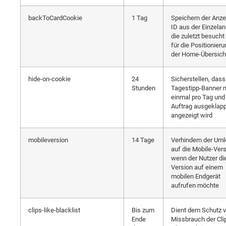
backToCardCookie
1 Tag
Speichern der Anze
ID aus der Einzelan
die zuletzt besuch
für die Positionier
der Home-Übersich
hide-on-cookie
24
Sicherstellen, dass
Stunden
Tagestipp-Banner n
einmal pro Tag und
Auftrag ausgeklapp
angezeigt wird
mobileversion
14 Tage
Verhindern der Uml
auf die Mobile-Vers
wenn der Nutzer di
Version auf einem
mobilen Endgerät
aufrufen möchte
clips-like-blacklist
Bis zum
Dient dem Schutz v
Ende
Missbrauch der Cli