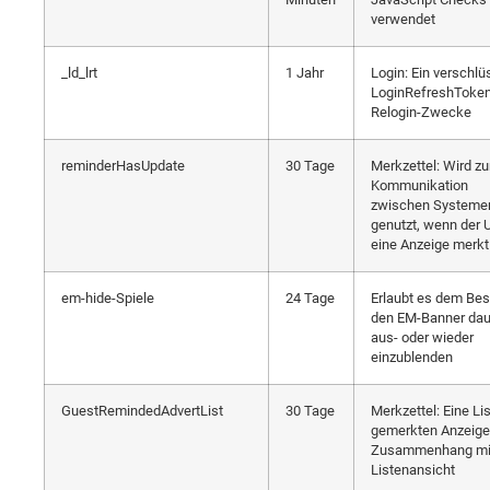
verwendet
_ld_lrt
1 Jahr
Login: Ein verschlü
LoginRefreshToken
Relogin-Zwecke
reminderHasUpdate
30 Tage
Merkzettel: Wird zu
Kommunikation
zwischen Systeme
genutzt, wenn der 
eine Anzeige merkt
em-hide-Spiele
24 Tage
Erlaubt es dem Bes
den EM-Banner dau
aus- oder wieder
einzublenden
GuestRemindedAdvertList
30 Tage
Merkzettel: Eine Li
gemerkten Anzeige
Zusammenhang mit
Listenansicht