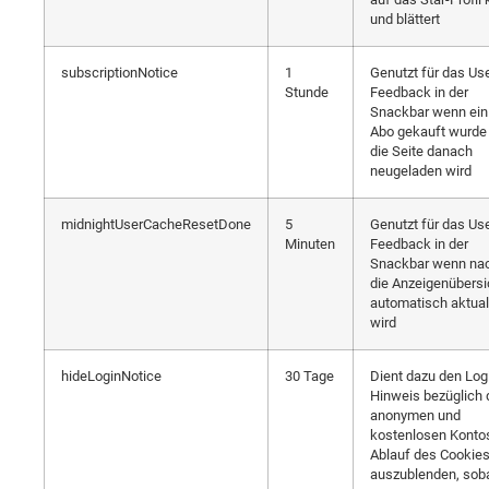
und blättert
subscriptionNotice
1
Genutzt für das Us
Stunde
Feedback in der
Snackbar wenn ein
Abo gekauft wurde
die Seite danach
neugeladen wird
midnightUserCacheResetDone
5
Genutzt für das Us
Minuten
Feedback in der
Snackbar wenn na
die Anzeigenübersi
automatisch aktuali
wird
hideLoginNotice
30 Tage
Dient dazu den Log
Hinweis bezüglich 
anonymen und
kostenlosen Kontos
Ablauf des Cookie
auszublenden, sob