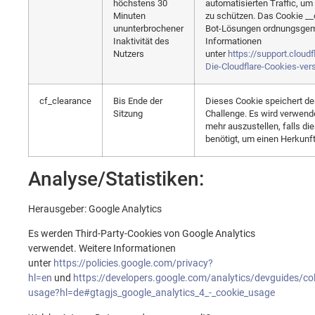
höchstens 30
automatisierten Traffic, um
Minuten
zu schützen. Das Cookie __c
ununterbrochener
Bot-Lösungen ordnungsgemä
Inaktivität des
Informationen
Nutzers
unter
https://support.cloud
Die-Cloudflare-Cookies-ver
cf_clearance
Bis Ende der
Dieses Cookie speichert d
Sitzung
Challenge. Es wird verwend
mehr auszustellen, falls di
benötigt, um einen Herkunft
Analyse/Statistiken:
Herausgeber: Google Analytics
Es werden Third-Party-Cookies von Google Analytics
verwendet. Weitere Informationen
unter
https://policies.google.com/privacy?
hl=en
und
https://developers.google.com/analytics/devguides/coll
usage?hl=de#gtagjs_google_analytics_4_-_cookie_usage