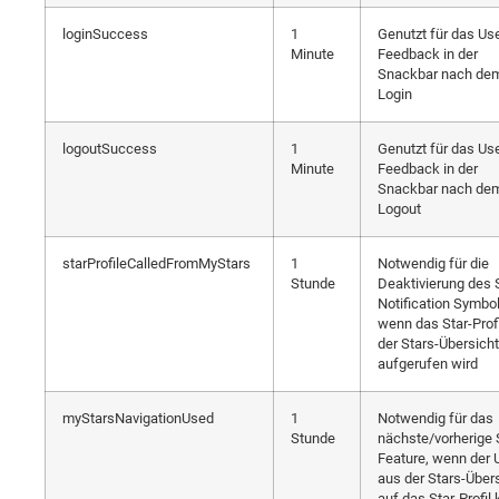
loginSuccess
1
Genutzt für das Us
Minute
Feedback in der
Snackbar nach de
Login
logoutSuccess
1
Genutzt für das Us
Minute
Feedback in der
Snackbar nach de
Logout
starProfileCalledFromMyStars
1
Notwendig für die
Stunde
Deaktivierung des 
Notification Symbol
wenn das Star-Prof
der Stars-Übersicht
aufgerufen wird
myStarsNavigationUsed
1
Notwendig für das
Stunde
nächste/vorherige 
Feature, wenn der 
aus der Stars-Über
auf das Star-Profi