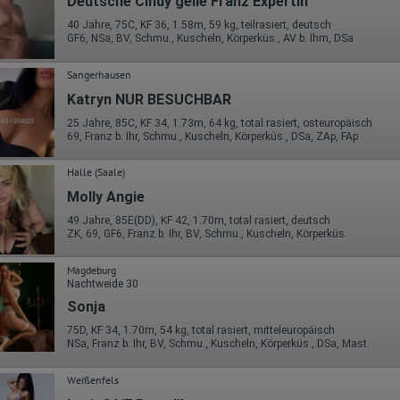
Deutsche Cindy geile Franz Expertin
Google gegebenenfalls auch an Dritte übertragen, sofern dies gesetzlich
vorgeschrieben wird oder, soweit Dritte diese Daten im Auftrag von
40 Jahre, 75C, KF 36, 1.58m, 59 kg, teilrasiert, deutsch
Google verarbeiten. Die IP-Adresse der Nutzer wird von Google innerhalb
GF6, NSa, BV, Schmu., Kuscheln, Körperküs., AV b. Ihm, DSa
von Mitgliedstaaten der Europäischen Union oder in anderen
Vertragsstaaten des Abkommens über den Europäischen
Sangerhausen
Wirtschaftsraum gekürzt, dies bedeutet, dass alle Daten anonym
erhoben werden. Nur in Ausnahmefällen wird die volle IP-Adresse an
Katryn NUR BESUCHBAR
einen Server von Google in den USA übertragen und dort gekürzt. Die von
dem Browser des Nutzers übermittelte IP-Adresse wird nicht mit andere
25 Jahre, 85C, KF 34, 1.73m, 64 kg, total rasiert, osteuropäisch
Daten von Google zusammengeführt.
69, Franz b. Ihr, Schmu., Kuscheln, Körperküs., DSa, ZAp, FAp
Erhobene Informationen zum Besucherverhalten sind folgende:
Halle (Saale)
Herkunft (Land und Stadt)
Molly Angie
Sprache
Betriebssystem
49 Jahre, 85E(DD), KF 42, 1.70m, total rasiert, deutsch
ZK, 69, GF6, Franz b. Ihr, BV, Schmu., Kuscheln, Körperküs.
Gerät (PC, Tablet-PC oder Smartphone)
Browser und alle verwendeten Add-ons
Auflösung des Computers
Magdeburg
Besucherquelle (Facebook, Suchmaschine oder verweisende
Nachtweide 30
Webseite)
Sonja
Welche Dateien wurden heruntergeladen?
Welche Videos angeschaut?
75D, KF 34, 1.70m, 54 kg, total rasiert, mitteleuropäisch
Wurden Werbebanner angeklickt?
NSa, Franz b. Ihr, BV, Schmu., Kuscheln, Körperküs., DSa, Mast.
Wohin ging der Besucher? Klickte er auf weitere Seiten des Portals
oder hat er sie komplett verlassen?
Wie lange blieb der Besucher?
Weißenfels