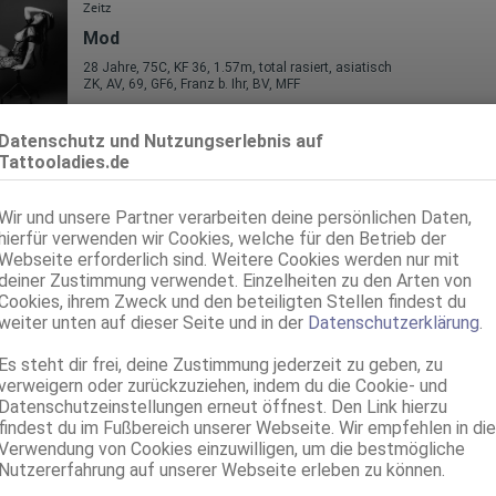
Zeitz
Mod
28 Jahre, 75C, KF 36, 1.57m, total rasiert, asiatisch
ZK, AV, 69, GF6, Franz b. Ihr, BV, MFF
Magdeburg
Datenschutz und Nutzungserlebnis auf
Lucky top Massage
Tattooladies.de
32 Jahre, 75D, KF 36/38, 1.65m, total rasiert, asiatisch
ZK, 69, NSa, Franz b. Ihr, BV, Schmu., Kuscheln, Körperküs.
Wir und unsere Partner verarbeiten deine persönlichen Daten,
hierfür verwenden wir Cookies, welche für den Betrieb der
Halle (Saale)
Webseite erforderlich sind. Weitere Cookies werden nur mit
deiner Zustimmung verwendet. Einzelheiten zu den Arten von
Mona Top Service & Top Massage
Cookies, ihrem Zweck und den beteiligten Stellen findest du
75C, KF 34/36, 1.60m, total rasiert, asiatisch
weiter unten auf dieser Seite und in der
Datenschutzerklärung
.
69, Franz b. Ihr, BV, Schmu., Kuscheln, Körperküs., AV b. Ihm, DSa
Es steht dir frei, deine Zustimmung jederzeit zu geben, zu
verweigern oder zurückzuziehen, indem du die Cookie- und
Datenschutzeinstellungen erneut öffnest. Den Link hierzu
findest du im Fußbereich unserer Webseite. Wir empfehlen in die
Verwendung von Cookies einzuwilligen, um die bestmögliche
Nutzererfahrung auf unserer Webseite erleben zu können.