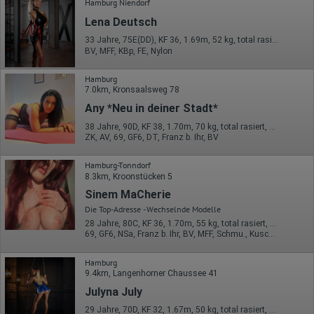
Hamburg Niendorf
Welche Videos angeschaut?
Lena Deutsch
Wurden Werbebanner angeklickt?
Wohin ging der Besucher? Klickte er auf weitere Seiten des
33 Jahre, 75E(DD), KF 36, 1.69m, 52 kg, total rasiert, deutsch
Portals oder hat er sie komplett verlassen?
BV, MFF, KBp, FE, Nylon
Wie lange blieb der Besucher?
Ort der Verarbeitung:
Hamburg
Europäische Union & USA
7.0km, Kronsaalsweg 78
Any *Neu in deiner Stadt*
Hotjar
38 Jahre, 90D, KF 38, 1.70m, 70 kg, total rasiert, osteuropäisch
Wir nutzen Hotjar als Webanalysedient. Es wird verwendet, um
ZK, AV, 69, GF6, DT, Franz b. Ihr, BV
Daten über das Benutzerverhalten zu sammeln. Hotjar kann
auch im Rahmen von Umfragen und Feedbackfunktionen, die
auf unserer Website eingebunden sind, von Ihnen bereitgestellte
Hamburg-Tonndorf
Informationen verarbeiten.
8.3km, Kroonstücken 5
Sinem MaCherie
Herausgeber:
Hotjar Limited, Malta
Die Top-Adresse - Wechselnde Modelle
28 Jahre, 80C, KF 36, 1.70m, 55 kg, total rasiert, orientalisch
Erhobene Daten:
69, GF6, NSa, Franz b. Ihr, BV, MFF, Schmu., Kuscheln
Datum und Uhrzeit des Besuchs
Gerätetyp
Hamburg
Geografischer Standort
9.4km, Langenhorner Chaussee 41
IP-Adresse
Julyna July
Mausbewegungen
Besuchte Seiten
29 Jahre, 70D, KF 32, 1.67m, 50 kg, total rasiert, deutsch