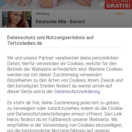
Hamburg
VIDEO
Deutsche Mia - Escort
29 Jahre, 85G, KF 40, 1.70m, 75 kg, total rasiert, deutsch
ZK, 69, DT, NSa, Franz b. Ihr, BV, Schmu., Kuscheln
Datenschutz und Nutzungserlebnis auf
Tattooladies.de
Hamburg
ACHTUNG SUCHTGEFAHR
Wir und unsere Partner verarbeiten deine persönlichen
23 Jahre, 75B, KF 36, 1.60m, 50 kg, total rasiert, deutsch
Daten, hierfür verwenden wir Cookies, welche für den
69, Franz b. Ihr, BV, Schmu., Kuscheln, Körperküs., AV b. Ihm, Mast.
Betrieb der Webseite erforderlich sind. Weitere Cookies
werden nur mit deiner Zustimmung verwendet.
Hamburg
Einzelheiten zu den Arten von Cookies, ihrem Zweck und
2.8km, Wendenstr. 199a
den beteiligten Stellen findest du weiter unten auf
Lena - Nur Whatsapp
dieser Seite und in der
Datenschutzerklärung
.
20 Jahre, 80B, KF 34/36, 1.56m, total rasiert, deutsch
Es steht dir frei, deine Zustimmung jederzeit zu geben,
69, GF6, DT, NSa, Schmu., Kuscheln, Körperküs., DSp
zu verweigern oder zurückzuziehen, indem du die Cookie-
und Datenschutzeinstellungen erneut öffnest. Den Link
Hamburg-Hamm
VIDEO
hierzu findest du im Fußbereich unserer Webseite. Wir
3.4km, Hammer Deich 57
empfehlen in die Verwendung von Cookies einzuwilligen,
Lola
um die bestmögliche Nutzererfahrung auf unserer