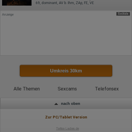
Referrer URL
69, dominant, AV b. Ihm, ZAp, FE, VE
Bildschirmauflösung
Eindeutige Gerätekennung
SolAds
Anzeige
Sprachinformationen
Gerätebestriebssystem
Browser-Typ
Klicks
Domain-Name
Eindeutige Benutzerkennung
Antworten auf Umfragen
Ort der Verarbeitung:
Europäische Union
Rechtliche Grundlage der Verarbeitung
Umkreis 30km
Art. 6 Abs. 1 S. 1 lit. a DSGVO
Alle Themen
Sexcams
Telefonsex
nach oben
Zur PC/Tablet Version
Tattoo Ladies.de