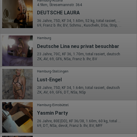
Erhobene Daten:
Hamburg-Altona
Die erzeugten Informationen über die Benutzung unserer
4.9km, Stresemannstr. 364
Webseiten sowie die von dem Browser übermittelte IP-Adresse
DEUTSCHE LAURA
werden übertragen und gespeichert. Dabei können aus den
verarbeiteten Daten pseudonyme Nutzungsprofile der Nutzer
36 Jahre, 75D, KF 34, 1.60m, 52 kg, total rasiert, deutsch
erstellt werden. Diese Informationen wird Google gegebenenfalls
69, Franz b. Ihr, BV, Schmu., Kuscheln, DSa, Strip, FE
auch an Dritte übertragen, sofern dies gesetzlich
vorgeschrieben wird oder, soweit Dritte diese Daten im Auftrag
Hamburg
von Google verarbeiten. Die IP-Adresse der Nutzer wird von
Google innerhalb von Mitgliedstaaten der Europäischen Union
Deutsche Lina neu privat besuchbar
oder in anderen Vertragsstaaten des Abkommens über den
Europäischen Wirtschaftsraum gekürzt, dies bedeutet, dass alle
23 Jahre, 70C, KF 36, 1.70m, total rasiert, deutsch
Daten anonym erhoben werden. Nur in Ausnahmefällen wird die
ZK, AV, 69, GF6, NSa, Franz b. Ihr, BV
volle IP-Adresse an einen Server von Google in den USA
übertragen und dort gekürzt. Die von dem Browser des Nutzers
Hamburg-Stellingen
übermittelte IP-Adresse wird nicht mit anderen Daten von Google
zusammengeführt.
Lust-Engel
28 Jahre, 75D, KF 34, 1.64m, total rasiert, deutsch
Erhobene Informationen zum Besucherverhalten sind folgende:
ZK, AV, 69, GF6, DT, NSa, NSp
Herkunft (Land und Stadt)
Sprache
Hamburg-Eimsbüttel
Betriebssystem
Gerät (PC, Tablet-PC oder Smartphone)
Yasmin Party
Browser und alle verwendeten Add-ons
26 Jahre, 80E(DD), KF 36/38, 1.60m, 60 kg, total rasiert, karibisch
Auflösung des Computers
69, DT, NSa, devot, Franz b. Ihr, BV, MFF
Besucherquelle (Facebook, Suchmaschine oder
verweisende Webseite)
Welche Dateien wurden heruntergeladen?