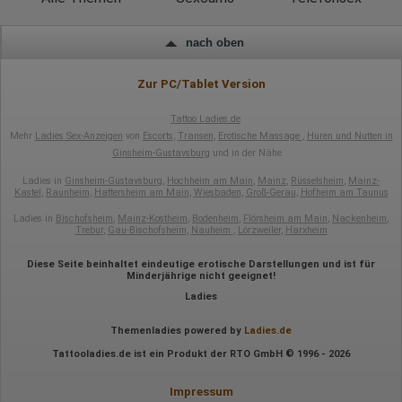
Ort der Verarbeitung:
Europäische Union
nach oben
Rechtliche Grundlage der Verarbeitung
Art. 6 Abs. 1 S. 1 lit. a DSGVO
Zur PC/Tablet Version
Tattoo Ladies.de
Mehr
Ladies Sex-Anzeigen
von
Escorts
,
Transen
,
Erotische Massage
,
Huren und Nutten in
Ginsheim-Gustavsburg
und in der Nähe
Ladies in
Ginsheim-Gustavsburg
,
Hochheim am Main
,
Mainz
,
Rüsselsheim
,
Mainz-
Kastel
,
Raunheim
,
Hattersheim am Main
,
Wiesbaden
,
Groß-Gerau
,
Hofheim am Taunus
Ladies in
Bischofsheim
,
Mainz-Kostheim
,
Bodenheim
,
Flörsheim am Main
,
Nackenheim
,
Trebur
,
Gau-Bischofsheim
,
Nauheim
,
Lörzweiler
,
Harxheim
Diese Seite beinhaltet eindeutige erotische Darstellungen und ist für
Minderjährige nicht geeignet!
Ladies
Themenladies powered by
Ladies.de
Tattooladies.de ist ein Produkt der RTO GmbH © 1996 - 2026
Impressum