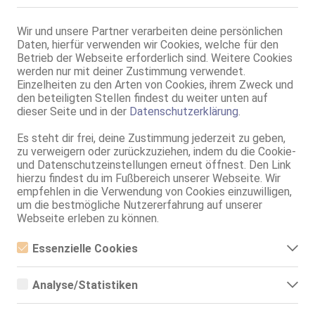
35 Jahre, 90E(DD), KF 38/40, 1.65m, 74 kg, total rasiert, Latina
ZK, 69, Franz b. Ihr, BV, Schmu., Kuscheln, Körperküs., AV b. Ihm
Wir und unsere Partner verarbeiten deine persönlichen
Daten, hierfür verwenden wir Cookies, welche für den
Ginsheim-Gustavsburg
Betrieb der Webseite erforderlich sind. Weitere Cookies
2.7km, Am Mainufer 14a
werden nur mit deiner Zustimmung verwendet.
Eli - Rhein-Main-Massage
Einzelheiten zu den Arten von Cookies, ihrem Zweck und
Rhein-Main Massage
den beteiligten Stellen findest du weiter unten auf
48 Jahre, 95B, KF 38, 1.56m, 68 kg, behaart, Latina
dieser Seite und in der
Datenschutzerklärung
.
ZK, AV, 69, GF6, DT, NSa, Franz b. Ihr
Es steht dir frei, deine Zustimmung jederzeit zu geben,
zu verweigern oder zurückzuziehen, indem du die Cookie-
und Datenschutzeinstellungen erneut öffnest. Den Link
hierzu findest du im Fußbereich unserer Webseite. Wir
empfehlen in die Verwendung von Cookies einzuwilligen,
um die bestmögliche Nutzererfahrung auf unserer
Webseite erleben zu können.
Mainz-Kastel
Essenzielle Cookies
6.4km, Anna-Birle-Str. 1a
Essenzielle Cookies sind alle notwendigen Cookies, die für den
Sofi - Lollipopp Girls
Betrieb der Webseite notwendig sind, indem Grundfunktionen
Analyse/Statistiken
ermöglicht werden. Die Webseite kann ohne diese Cookies nicht
Lollipopp Girls
richtig funktionieren.
Analyse- bzw. Statistikcookies sind Cookies, die der Analyse der
18 Jahre, 75B, KF 34, 1.65m, total rasiert, osteuropäisch
Webseiten-Nutzung und der Erstellung von anonymisierten