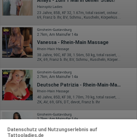
Anays - zum 1 Mal in deiner Stadt!
Mainspitz Ladies
23 Jahre, 85B, KF 32, 1.67m, total rasiert, osteuropäisch
69, Franz b. Ihr, BV, Schmu., Kuscheln, Körperküs., ZAp, KBa
Ginsheim-Gustavsburg
2.7km, Am Mainufer 14a
Vanessa - Rhein-Main Massage
Rhein-Main Massage
38 Jahre, 90C, KF 38, 1.56m, 50 kg, total rasiert, Latina
ZK, 69, Franz b. Ihr, BV, Schmu., Kuscheln, Körperküs., AV b. Ihm
Ginsheim-Gustavsburg
2.7km, Am Mainufer 14a
Deutsche Patrizia - Rhein-Main-Massage
Rhein-Main Massage
40 Jahre, 85D, KF 38, 1.70m, 70 kg, total rasiert, deutsch
ZK, AV, 69, GF6, DT, devot, Franz b. Ihr
Ginsheim-Gustavsburg
2.7km, Am Mainufer 14a
Pilar - Rhein-Main Massage
Datenschutz und Nutzungserlebnis auf
Rhein-Main Massage
Tattooladies.de