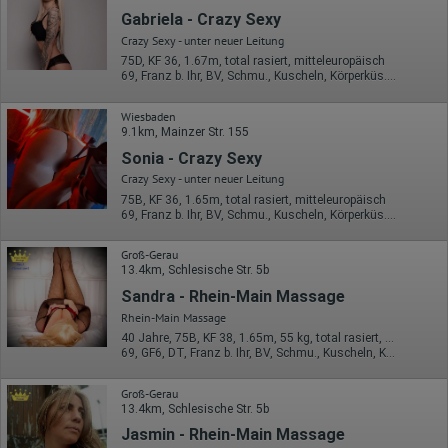
oder in anderen Vertragsstaaten des Abkommens über den
Gabriela - Crazy Sexy
Europäischen Wirtschaftsraum gekürzt, dies bedeutet, dass alle
Daten anonym erhoben werden. Nur in Ausnahmefällen wird die
Crazy Sexy - unter neuer Leitung
volle IP-Adresse an einen Server von Google in den USA
75D, KF 36, 1.67m, total rasiert, mitteleuropäisch
übertragen und dort gekürzt. Die von dem Browser des Nutzers
69, Franz b. Ihr, BV, Schmu., Kuscheln, Körperküs., EL, Mast.
übermittelte IP-Adresse wird nicht mit anderen Daten von Google
zusammengeführt.
Wiesbaden
9.1km, Mainzer Str. 155
Erhobene Informationen zum Besucherverhalten sind folgende:
Sonia - Crazy Sexy
Herkunft (Land und Stadt)
Crazy Sexy - unter neuer Leitung
Sprache
Betriebssystem
75B, KF 36, 1.65m, total rasiert, mitteleuropäisch
Gerät (PC, Tablet-PC oder Smartphone)
69, Franz b. Ihr, BV, Schmu., Kuscheln, Körperküs., EL, Mast.
Browser und alle verwendeten Add-ons
Auflösung des Computers
Groß-Gerau
Besucherquelle (Facebook, Suchmaschine oder
13.4km, Schlesische Str. 5b
verweisende Webseite)
Welche Dateien wurden heruntergeladen?
Sandra - Rhein-Main Massage
Welche Videos angeschaut?
Rhein-Main Massage
Wurden Werbebanner angeklickt?
40 Jahre, 75B, KF 38, 1.65m, 55 kg, total rasiert, osteuropäisch
Wohin ging der Besucher? Klickte er auf weitere Seiten des
69, GF6, DT, Franz b. Ihr, BV, Schmu., Kuscheln, Körperküs.
Portals oder hat er sie komplett verlassen?
Wie lange blieb der Besucher?
Groß-Gerau
Ort der Verarbeitung:
13.4km, Schlesische Str. 5b
Europäische Union & USA
Jasmin - Rhein-Main Massage