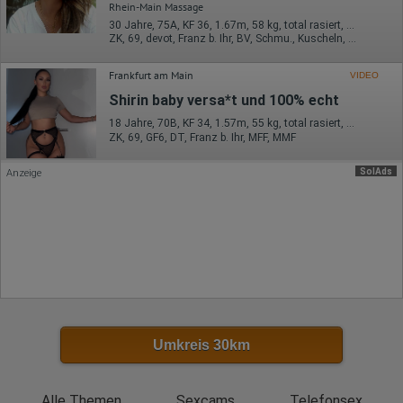
Hotjar
Rhein-Main Massage
30 Jahre, 75A, KF 36, 1.67m, 58 kg, total rasiert, deutsch
Wir nutzen Hotjar als Webanalysedient. Es wird verwendet, um
ZK, 69, devot, Franz b. Ihr, BV, Schmu., Kuscheln, Körperküs.
Daten über das Benutzerverhalten zu sammeln. Hotjar kann
auch im Rahmen von Umfragen und Feedbackfunktionen, die
auf unserer Website eingebunden sind, von Ihnen bereitgestellte
Frankfurt am Main
VIDEO
Informationen verarbeiten.
Shirin baby versa*t und 100% echt
Herausgeber:
18 Jahre, 70B, KF 34, 1.57m, 55 kg, total rasiert, deutsch
Hotjar Limited, Malta
ZK, 69, GF6, DT, Franz b. Ihr, MFF, MMF
Erhobene Daten:
SolAds
Anzeige
Datum und Uhrzeit des Besuchs
Gerätetyp
Geografischer Standort
IP-Adresse
Mausbewegungen
Besuchte Seiten
Referrer URL
Bildschirmauflösung
Eindeutige Gerätekennung
Sprachinformationen
Gerätebestriebssystem
Browser-Typ
Umkreis 30km
Klicks
Domain-Name
Eindeutige Benutzerkennung
Antworten auf Umfragen
Alle Themen
Sexcams
Telefonsex