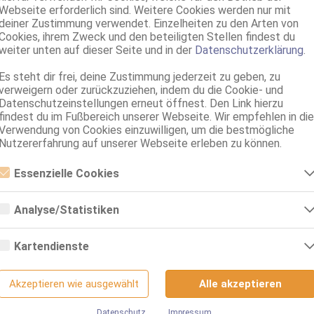
Webseite erforderlich sind. Weitere Cookies werden nur mit
Alessia - Villa Deluxe
deiner Zustimmung verwendet. Einzelheiten zu den Arten von
Villa Deluxe
Cookies, ihrem Zweck und den beteiligten Stellen findest du
24 Jahre, 75C, KF 36/38, 1.64m, total rasiert, osteuropäisch
weiter unten auf dieser Seite und in der
Datenschutzerklärung
.
ZK, 69, DT, NSa, Franz b. Ihr, BV, MFF
Es steht dir frei, deine Zustimmung jederzeit zu geben, zu
Freiburg im Breisgau
verweigern oder zurückzuziehen, indem du die Cookie- und
skinny Sweet
Datenschutzeinstellungen erneut öffnest. Den Link hierzu
findest du im Fußbereich unserer Webseite. Wir empfehlen in die
1.73m, 55 kg, total rasiert, deutsch
Verwendung von Cookies einzuwilligen, um die bestmögliche
ZK, 69, GF6, DT, dominant, devot, Franz b. Ihr
Nutzererfahrung auf unserer Webseite erleben zu können.
Freiburg im Breisgau
3.7km, Robert-Bunsen-Str. 11a
Essenzielle Cookies
Giulia im Studio 79
Essenzielle Cookies sind alle notwendigen Cookies, die für den Betrieb
der Webseite notwendig sind, indem Grundfunktionen ermöglicht
Studio 79
Analyse/Statistiken
werden. Die Webseite kann ohne diese Cookies nicht richtig
75B, KF 36/38, 1.65m, total rasiert, osteuropäisch
funktionieren.
Analyse- bzw. Statistikcookies sind Cookies, die der Analyse der
69, Franz b. Ihr, Schmu., Kuscheln, Körperküs.
Webseiten-Nutzung und der Erstellung von anonymisierten
Kartendienste
Zugriffsstatistiken dienen. Sie helfen den Webseiten-Besitzern zu
verstehen, wie Besucher mit Webseiten interagieren, indem
Google Maps
Informationen anonym gesammelt und gemeldet werden.
Akzeptieren wie ausgewählt
Alle akzeptieren
Google Analytics
Wenn Sie Google Maps auf unserer Webseite nutzen, können
Informationen über Ihre Benutzung dieser Seite sowie Ihre IP-Adresse an
Datenschutz
Impressum