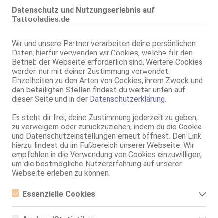
25 Jahre, 80C, KF 32/34, 1.65m, total rasiert, mitteleuropäisch
ZK, 69, DT, NSa, Franz b. Ihr, BV, MFF
Datenschutz und Nutzungserlebnis auf
Tattooladies.de
Freiburg im Breisgau
3.1km, Wiesentalstr. 15
Wir und unsere Partner verarbeiten deine persönlichen
Kloe - Villa Deluxe
Daten, hierfür verwenden wir Cookies, welche für den
Villa Deluxe
Betrieb der Webseite erforderlich sind. Weitere Cookies
24 Jahre, 75B, KF 36, 1.66m, total rasiert, karibisch
werden nur mit deiner Zustimmung verwendet.
69, Franz b. Ihr, Körperküs., FE, Nylon
Einzelheiten zu den Arten von Cookies, ihrem Zweck und
den beteiligten Stellen findest du weiter unten auf
Freiburg im Breisgau
dieser Seite und in der
Datenschutzerklärung
.
3.1km, Wiesentalstr. 15
Sexy Kloe - Villa Deluxe
Es steht dir frei, deine Zustimmung jederzeit zu geben,
Villa Deluxe
zu verweigern oder zurückzuziehen, indem du die Cookie-
und Datenschutzeinstellungen erneut öffnest. Den Link
24 Jahre, 75B, KF 36, 1.66m, total rasiert, karibisch
69, Franz b. Ihr, Körperküs., FE, Nylon
hierzu findest du im Fußbereich unserer Webseite. Wir
empfehlen in die Verwendung von Cookies einzuwilligen,
Freiburg im Breisgau
um die bestmögliche Nutzererfahrung auf unserer
3.1km, Wiesentalstr. 15
Webseite erleben zu können.
Alessia - Villa Deluxe
Villa Deluxe
Essenzielle Cookies
24 Jahre, 75C, KF 36/38, 1.64m, total rasiert, osteuropäisch
Essenzielle Cookies sind alle notwendigen Cookies, die für den
ZK, 69, DT, NSa, Franz b. Ihr, BV, MFF
Betrieb der Webseite notwendig sind, indem Grundfunktionen