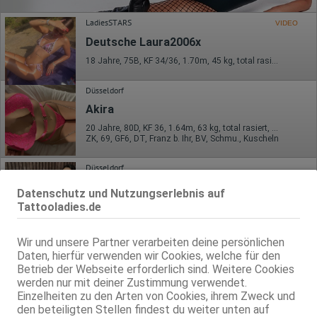
LadiesSTARS
VIDEO
Deutsche Laura2006x
18 Jahre, 75B, KF 34/36, 1.70m, 45 kg, total rasiert, deutsch
Düsseldorf
Akira
20 Jahre, 80D, KF 36, 1.64m, 63 kg, total rasiert, asiatisch
ZK, 69, GF6, DT, Franz b. Ihr, BV, Schmu., Kuscheln
Düsseldorf
Linda
Datenschutz und Nutzungserlebnis auf
Tattooladies.de
27 Jahre, 75A, KF 36, 1.66m, 55 kg, total rasiert, orientalisch
ZK, AV, 69, GF6, DT, NSa, NSp
Wir und unsere Partner verarbeiten deine persönlichen
Düsseldorf
Daten, hierfür verwenden wir Cookies, welche für den
Amoreisabel Besuchbar/Buero/Haus/Hotelbesuche
Betrieb der Webseite erforderlich sind. Weitere Cookies
werden nur mit deiner Zustimmung verwendet.
weibl., Duo, 56 Jahre, 90B, KF 40/42, 1.60m, 78 kg, total rasiert, deutsch
ZK, 69, GF6, NSa, NSp, Franz b. Ihr, BV
Einzelheiten zu den Arten von Cookies, ihrem Zweck und
den beteiligten Stellen findest du weiter unten auf