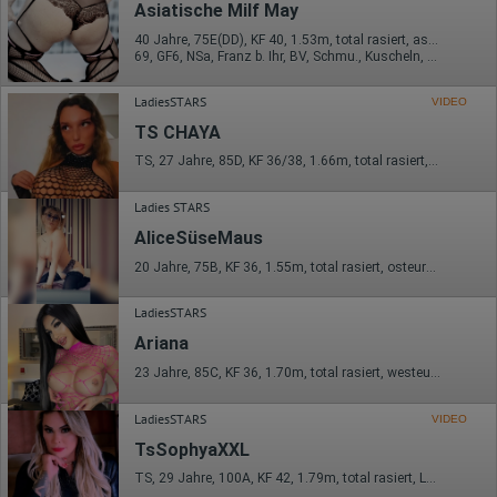
Asiatische Milf May
Herkunft (Land und Stadt)
Sprache
40 Jahre, 75E(DD), KF 40, 1.53m, total rasiert, asiatisch
Betriebssystem
69, GF6, NSa, Franz b. Ihr, BV, Schmu., Kuscheln, Körperküs.
Gerät (PC, Tablet-PC oder Smartphone)
Browser und alle verwendeten Add-ons
LadiesSTARS
VIDEO
Auflösung des Computers
Besucherquelle (Facebook, Suchmaschine oder
TS CHAYA
verweisende Webseite)
Welche Dateien wurden heruntergeladen?
TS, 27 Jahre, 85D, KF 36/38, 1.66m, total rasiert, deutsch
Welche Videos angeschaut?
Wurden Werbebanner angeklickt?
Ladies STARS
Wohin ging der Besucher? Klickte er auf weitere Seiten des
Portals oder hat er sie komplett verlassen?
AliceSüseMaus
Wie lange blieb der Besucher?
20 Jahre, 75B, KF 36, 1.55m, total rasiert, osteuropäisch
Ort der Verarbeitung:
Europäische Union & USA
LadiesSTARS
Hotjar
Ariana
Wir nutzen Hotjar als Webanalysedient. Es wird verwendet, um
23 Jahre, 85C, KF 36, 1.70m, total rasiert, westeuropäisch
Daten über das Benutzerverhalten zu sammeln. Hotjar kann
auch im Rahmen von Umfragen und Feedbackfunktionen, die
LadiesSTARS
auf unserer Website eingebunden sind, von Ihnen bereitgestellte
VIDEO
Informationen verarbeiten.
TsSophyaXXL
Herausgeber:
TS, 29 Jahre, 100A, KF 42, 1.79m, total rasiert, Latina
Hotjar Limited, Malta