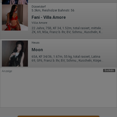
Erhobene Daten:
Düsseldorf
5.3km, Reisholzer Bahnstr. 56
Datum und Uhrzeit des Besuchs
Fani - Villa Amore
Gerätetyp
Geografischer Standort
Villa Amore
IP-Adresse
22 Jahre, 75B, KF 34, 1.52m, total rasiert, mitteleuropäisch
Mausbewegungen
ZK, 69, NSa, Franz b. Ihr, BV, Schmu., Kuscheln, Körperküs.
Besuchte Seiten
Referrer URL
Neuss
Bildschirmauflösung
Eindeutige Gerätekennung
Moon
Sprachinformationen
Gerätebestriebssystem
65A, KF 34/36, 1.67m, 55 kg, total rasiert, Latina
Browser-Typ
69, GF6, Franz b. Ihr, BV, Schmu., Kuscheln, Körperküs., DSa
Klicks
Domain-Name
SolAds
Anzeige
Eindeutige Benutzerkennung
Antworten auf Umfragen
Ort der Verarbeitung:
Europäische Union
Rechtliche Grundlage der Verarbeitung
Art. 6 Abs. 1 S. 1 lit. a DSGVO