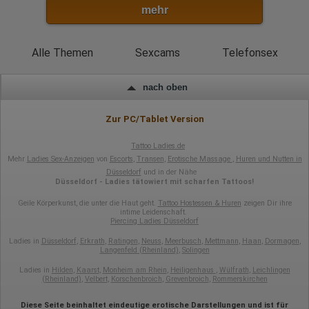
mehr
Alle Themen
Sexcams
Telefonsex
nach oben
Zur PC/Tablet Version
Tattoo Ladies.de
Mehr
Ladies Sex-Anzeigen
von
Escorts
,
Transen
,
Erotische Massage
,
Huren und Nutten in
Düsseldorf
und in der Nähe
Düsseldorf - Ladies tätowiert mit scharfen Tattoos!
Geile Körperkunst, die unter die Haut geht.
Tattoo Hostessen & Huren
zeigen Dir ihre
intime Leidenschaft.
Piercing Ladies Düsseldorf
Ladies in
Düsseldorf
,
Erkrath
,
Ratingen
,
Neuss
,
Meerbusch
,
Mettmann
,
Haan
,
Dormagen
,
Langenfeld (Rheinland)
,
Solingen
Ladies in
Hilden
,
Kaarst
,
Monheim am Rhein
,
Heiligenhaus
,
Wülfrath
,
Leichlingen
(Rheinland)
,
Velbert
,
Korschenbroich
,
Grevenbroich
,
Rommerskirchen
Diese Seite beinhaltet eindeutige erotische Darstellungen und ist für