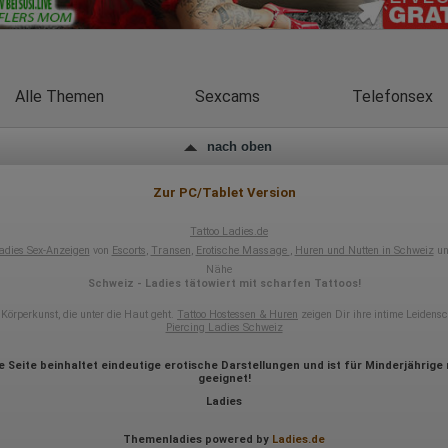
Auflösung des Computers
Besucherquelle (Facebook, Suchmaschine oder verweisende
Webseite)
Welche Dateien wurden heruntergeladen?
Welche Videos angeschaut?
Wurden Werbebanner angeklickt?
Alle Themen
Sexcams
Telefonsex
Wohin ging der Besucher? Klickte er auf weitere Seiten des Portals
oder hat er sie komplett verlassen?
Wie lange blieb der Besucher?
nach oben
Ort der Verarbeitung:
Europäische Union & USA
Zur PC/Tablet Version
Hotjar
Tattoo Ladies.de
Wir nutzen Hotjar als Webanalysedient. Es wird verwendet, um Daten
adies Sex-Anzeigen
von
Escorts
,
Transen
,
Erotische Massage
,
Huren und Nutten in Schweiz
un
über das Benutzerverhalten zu sammeln. Hotjar kann auch im Rahmen
von Umfragen und Feedbackfunktionen, die auf unserer Website
Nähe
Schweiz - Ladies tätowiert mit scharfen Tattoos!
eingebunden sind, von Ihnen bereitgestellte Informationen verarbeiten.
 Körperkunst, die unter die Haut geht.
Herausgeber:
Tattoo Hostessen & Huren
zeigen Dir ihre intime Leidens
Piercing Ladies Schweiz
Hotjar Limited, Malta
Erhobene Daten:
e Seite beinhaltet eindeutige erotische Darstellungen und ist für Minderjährige 
geeignet!
Datum und Uhrzeit des Besuchs
Ladies
Gerätetyp
Geografischer Standort
IP-Adresse
Themenladies powered by
Ladies.de