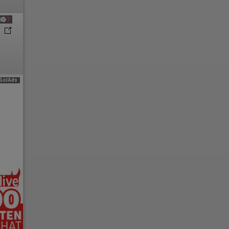
e
SolAds
n