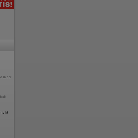
d in der
chaft.
nicht