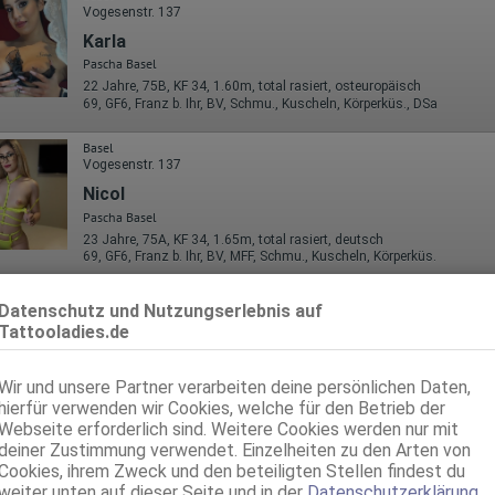
Vogesenstr. 137
Karla
Pascha Basel
22 Jahre, 75B, KF 34, 1.60m, total rasiert, osteuropäisch
69, GF6, Franz b. Ihr, BV, Schmu., Kuscheln, Körperküs., DSa
Basel
Vogesenstr. 137
Nicol
Pascha Basel
23 Jahre, 75A, KF 34, 1.65m, total rasiert, deutsch
69, GF6, Franz b. Ihr, BV, MFF, Schmu., Kuscheln, Körperküs.
Basel
Datenschutz und Nutzungserlebnis auf
Vogesenstr. 137
Tattooladies.de
Roxy
Pascha Basel
Wir und unsere Partner verarbeiten deine persönlichen Daten,
30 Jahre, 75B, KF 38, 1.69m, total rasiert, mitteleuropäisch
hierfür verwenden wir Cookies, welche für den Betrieb der
69, Franz b. Ihr, Schmu., Kuscheln, Körperküs., DSa, DSp
Webseite erforderlich sind. Weitere Cookies werden nur mit
deiner Zustimmung verwendet. Einzelheiten zu den Arten von
Thayngen
Cookies, ihrem Zweck und den beteiligten Stellen findest du
Rohrhaldenweg 10
weiter unten auf dieser Seite und in der
Datenschutzerklärung
.