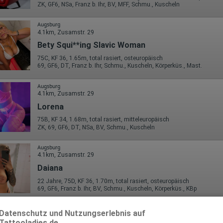
ZK, GF6, NSa, Franz b. Ihr, BV, MFF, Schmu., Kuscheln
Augsburg
4.1km, Zusamstr. 29
Bety Squi**ing Slavic Woman
75C, KF 36, 1.65m, total rasiert, osteuropäisch
69, GF6, DT, Franz b. Ihr, Schmu., Kuscheln, Körperküs., Mast.
Augsburg
4.1km, Zusamstr. 29
Lorena
75B, KF 34, 1.68m, total rasiert, mitteleuropäisch
ZK, 69, GF6, DT, NSa, BV, Schmu., Kuscheln
Augsburg
4.1km, Zusamstr. 29
Daiana
22 Jahre, 75D, KF 36, 1.70m, total rasiert, osteuropäisch
69, GF6, Franz b. Ihr, BV, Schmu., Kuscheln, Körperküs., KBp
Datenschutz und Nutzungserlebnis auf
Tattooladies.de