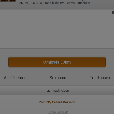
ZK, 69, GF6, NSa, Franz b. Ihr, BV, Schmu., Kuscheln
Herausgeber:
Hotjar Limited, Malta
Erhobene Daten:
Datum und Uhrzeit des Besuchs
Gerätetyp
Geografischer Standort
IP-Adresse
Mausbewegungen
Besuchte Seiten
Referrer URL
Bildschirmauflösung
Eindeutige Gerätekennung
Sprachinformationen
Umkreis 30km
Gerätebestriebssystem
Browser-Typ
Klicks
Domain-Name
Alle Themen
Sexcams
Telefonsex
Eindeutige Benutzerkennung
Antworten auf Umfragen
nach oben
Ort der Verarbeitung:
Europäische Union
Zur PC/Tablet Version
Rechtliche Grundlage der Verarbeitung
Art. 6 Abs. 1 S. 1 lit. a DSGVO
Tattoo Ladies.de