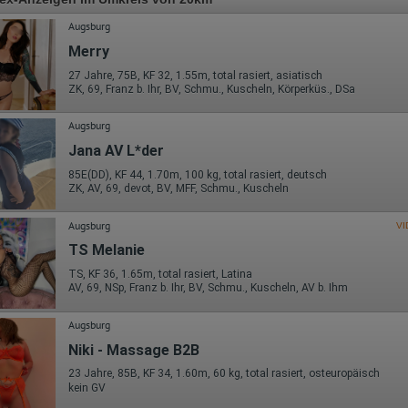
Augsburg
Merry
27 Jahre, 75B, KF 32, 1.55m, total rasiert, asiatisch
ZK, 69, Franz b. Ihr, BV, Schmu., Kuscheln, Körperküs., DSa
Augsburg
Jana AV L*der
85E(DD), KF 44, 1.70m, 100 kg, total rasiert, deutsch
ZK, AV, 69, devot, BV, MFF, Schmu., Kuscheln
Augsburg
VI
TS Melanie
TS, KF 36, 1.65m, total rasiert, Latina
AV, 69, NSp, Franz b. Ihr, BV, Schmu., Kuscheln, AV b. Ihm
Augsburg
Niki - Massage B2B
23 Jahre, 85B, KF 34, 1.60m, 60 kg, total rasiert, osteuropäisch
kein GV