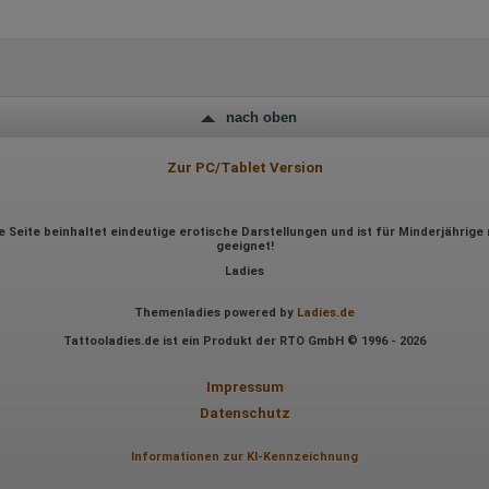
Sprachinformationen
Gerätebestriebssystem
Browser-Typ
Klicks
Domain-Name
Eindeutige Benutzerkennung
Antworten auf Umfragen
nach oben
Ort der Verarbeitung:
Europäische Union
Zur PC/Tablet Version
Rechtliche Grundlage der Verarbeitung
Art. 6 Abs. 1 S. 1 lit. a DSGVO
e Seite beinhaltet eindeutige erotische Darstellungen und ist für Minderjährige 
geeignet!
Ladies
Themenladies powered by
Ladies.de
Tattooladies.de ist ein Produkt der RTO GmbH © 1996 - 2026
Impressum
Datenschutz
Informationen zur KI-Kennzeichnung