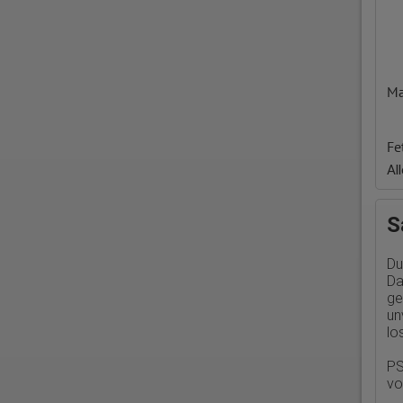
Ma
Fe
Al
S
Du
Da
ge
un
lo
PS
v