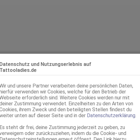
er:
38 Jahre
Datenschutz und Nutzungserlebnis auf
schlecht:
weiblich
Tattooladies.de
rpergröße:
170 cm
erweite:
75 B, weich
Wir und unsere Partner verarbeiten deine persönlichen Daten,
p:
osteuropäisch
hierfür verwenden wir Cookies, welche für den Betrieb der
rkunft:
Rumänien
Webseite erforderlich sind. Weitere Cookies werden nur mit
deiner Zustimmung verwendet. Einzelheiten zu den Arten von
:
34/36
Cookies, ihrem Zweck und den beteiligten Stellen findest du
wicht:
58 kg
weiter unten auf dieser Seite und in der
Datenschutzerklärung
.
huhgröße:
39
timbereich:
total rasiert
Es steht dir frei, deine Zustimmung jederzeit zu geben, zu
verweigern oder zurückzuziehen, indem du die Cookie- und
are:
brünett, rückenlang, wellig
Datenschutzeinstellungen erneut öffnest. Den Link hierzu