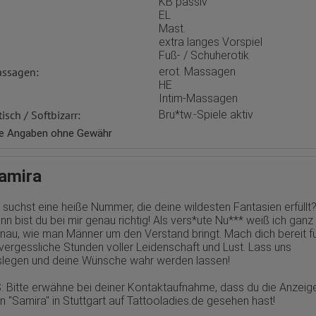
KB passiv
Erhobene Daten:
EL
Die erzeugten Informationen über die Benutzung unserer Webseiten
Mast.
sowie die von dem Browser übermittelte IP-Adresse werden übertragen
und gespeichert. Dabei können aus den verarbeiteten Daten pseudonym
extra langes Vorspiel
Nutzungsprofile der Nutzer erstellt werden. Diese Informationen wird
Fuß- / Schuherotik
Google gegebenenfalls auch an Dritte übertragen, sofern dies gesetzlich
ssagen:
erot. Massagen
vorgeschrieben wird oder, soweit Dritte diese Daten im Auftrag von
HE
Google verarbeiten. Die IP-Adresse der Nutzer wird von Google innerhalb
von Mitgliedstaaten der Europäischen Union oder in anderen
Intim-Massagen
Vertragsstaaten des Abkommens über den Europäischen
tisch / Softbizarr:
Bru*tw.-Spiele aktiv
Wirtschaftsraum gekürzt, dies bedeutet, dass alle Daten anonym
erhoben werden. Nur in Ausnahmefällen wird die volle IP-Adresse an
le Angaben ohne Gewähr
einen Server von Google in den USA übertragen und dort gekürzt. Die von
dem Browser des Nutzers übermittelte IP-Adresse wird nicht mit andere
Daten von Google zusammengeführt.
amira
Erhobene Informationen zum Besucherverhalten sind folgende:
 suchst eine heiße Nummer, die deine wildesten Fantasien erfüllt
Herkunft (Land und Stadt)
Sprache
nn bist du bei mir genau richtig! Als vers*ute Nu*** weiß ich ganz
Betriebssystem
nau, wie man Männer um den Verstand bringt. Mach dich bereit f
Gerät (PC, Tablet-PC oder Smartphone)
vergessliche Stunden voller Leidenschaft und Lust. Lass uns
Browser und alle verwendeten Add-ons
slegen und deine Wünsche wahr werden lassen!
Auflösung des Computers
Besucherquelle (Facebook, Suchmaschine oder verweisende
Webseite)
: Bitte erwähne bei deiner Kontaktaufnahme, dass du die Anzeig
Welche Dateien wurden heruntergeladen?
on
"Samira" in Stuttgart auf Tattooladies.de
gesehen hast!
Welche Videos angeschaut?