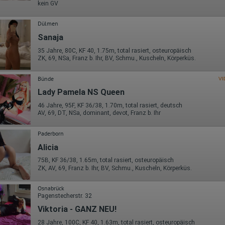
kein GV
Dülmen
Sanaja
35 Jahre, 80C, KF 40, 1.75m, total rasiert, osteuropäisch
ZK, 69, NSa, Franz b. Ihr, BV, Schmu., Kuscheln, Körperküs.
Bünde
VI
Lady Pamela NS Queen
46 Jahre, 95F, KF 36/38, 1.70m, total rasiert, deutsch
AV, 69, DT, NSa, dominant, devot, Franz b. Ihr
Paderborn
Alicia
75B, KF 36/38, 1.65m, total rasiert, osteuropäisch
ZK, AV, 69, Franz b. Ihr, BV, Schmu., Kuscheln, Körperküs.
Osnabrück
Pagenstecherstr. 32
Viktoria - GANZ NEU!
28 Jahre, 100C, KF 40, 1.63m, total rasiert, osteuropäisch