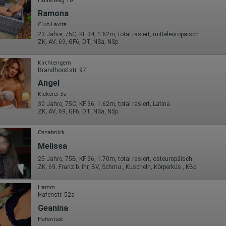
Wohin ging der Besucher? Klickte er auf weitere Seiten des Portals
Hullerweg 10
oder hat er sie komplett verlassen?
Ramona
Wie lange blieb der Besucher?
Club Lavita
Ort der Verarbeitung:
23 Jahre, 75C, KF 34, 1.62m, total rasiert, mitteleuropäisch
Europäische Union & USA
ZK, AV, 69, GF6, DT, NSa, NSp
Hotjar
Kirchlengern
Brandhorststr. 97
Wir nutzen Hotjar als Webanalysedient. Es wird verwendet, um Daten
über das Benutzerverhalten zu sammeln. Hotjar kann auch im Rahmen
Angel
von Umfragen und Feedbackfunktionen, die auf unserer Website
Kiekerei 3a
eingebunden sind, von Ihnen bereitgestellte Informationen verarbeiten.
30 Jahre, 75C, KF 36, 1.62m, total rasiert, Latina
Herausgeber:
ZK, AV, 69, GF6, DT, NSa, NSp
Hotjar Limited, Malta
Osnabrück
Erhobene Daten:
Melissa
Datum und Uhrzeit des Besuchs
Gerätetyp
25 Jahre, 75B, KF 36, 1.70m, total rasiert, osteuropäisch
Geografischer Standort
ZK, 69, Franz b. Ihr, BV, Schmu., Kuscheln, Körperküs., KBp
IP-Adresse
Mausbewegungen
Hamm
Besuchte Seiten
Hafenstr. 52a
Referrer URL
Bildschirmauflösung
Geanina
Eindeutige Gerätekennung
Hafenlust
Sprachinformationen