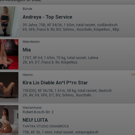
Bünde
Andreya - Top Service
39 Jahre, 75B, KF 34/36, 1.65m, total rasiert, südländisch
69, GF6, Franz b. Ihr, BV, Schmu., Kuscheln, Körperküs., KBp
Ibbenbüren
Mia
170T, KF 64, 1.65m, 70 kg, total rasiert, Latina
ZK, 69, DT, Franz b. Ihr, Körperküs.
Hamm
VI
Kira Lis Diable An*l P*rn Star
75E(DD), KF 36/38, 1.61m, 58 kg, total rasiert, deutsch
ZK, AV, 69, GF6, DT, BV, Schmu., Kuscheln
Wallenhorst
Robert-Bosch-Str. 2
NEU! LUITA
TANTRA STUDIO OSNABRÜCK
75B, KF 36, 1.66m, total rasiert, osteuropäisch