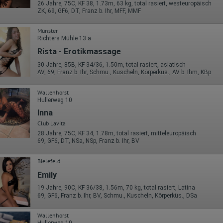
Die erzeugten Informationen über die Benutzung unserer Webseiten
26 Jahre, 75C, KF 38, 1.73m, 63 kg, total rasiert, westeuropäisch
sowie die von dem Browser übermittelte IP-Adresse werden übertragen
ZK, 69, GF6, DT, Franz b. Ihr, MFF, MMF
und gespeichert. Dabei können aus den verarbeiteten Daten pseudonym
Nutzungsprofile der Nutzer erstellt werden. Diese Informationen wird
Münster
Google gegebenenfalls auch an Dritte übertragen, sofern dies gesetzlich
Richters Mühle 13 a
vorgeschrieben wird oder, soweit Dritte diese Daten im Auftrag von
Google verarbeiten. Die IP-Adresse der Nutzer wird von Google innerhalb
Rista - Erotikmassage
von Mitgliedstaaten der Europäischen Union oder in anderen
Vertragsstaaten des Abkommens über den Europäischen
30 Jahre, 85B, KF 34/36, 1.50m, total rasiert, asiatisch
AV, 69, Franz b. Ihr, Schmu., Kuscheln, Körperküs., AV b. Ihm, KBp
Wirtschaftsraum gekürzt, dies bedeutet, dass alle Daten anonym
erhoben werden. Nur in Ausnahmefällen wird die volle IP-Adresse an
einen Server von Google in den USA übertragen und dort gekürzt. Die von
Wallenhorst
dem Browser des Nutzers übermittelte IP-Adresse wird nicht mit andere
Hullerweg 10
Daten von Google zusammengeführt.
Inna
Erhobene Informationen zum Besucherverhalten sind folgende:
Club Lavita
28 Jahre, 75C, KF 34, 1.78m, total rasiert, mitteleuropäisch
Herkunft (Land und Stadt)
69, GF6, DT, NSa, NSp, Franz b. Ihr, BV
Sprache
Betriebssystem
Gerät (PC, Tablet-PC oder Smartphone)
Bielefeld
Browser und alle verwendeten Add-ons
Emily
Auflösung des Computers
Besucherquelle (Facebook, Suchmaschine oder verweisende
19 Jahre, 90C, KF 36/38, 1.56m, 70 kg, total rasiert, Latina
Webseite)
69, GF6, Franz b. Ihr, BV, Schmu., Kuscheln, Körperküs., DSa
Welche Dateien wurden heruntergeladen?
Welche Videos angeschaut?
Wurden Werbebanner angeklickt?
Wallenhorst