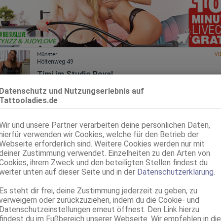
Münster
VI
Höltenweg 49
Timi im Studio Royal
Studio Royal
Datenschutz und Nutzungserlebnis auf
27 Jahre, 75B, KF 36, 1.71m, 61 kg, total rasiert, osteuropäisch
Tattooladies.de
ZK, 69, GF6, DT, Franz b. Ihr, BV, Schmu., Kuscheln
Paderborn
VI
Wir und unsere Partner verarbeiten deine persönlichen Daten,
hierfür verwenden wir Cookies, welche für den Betrieb der
Mia - bis 09.08.
Webseite erforderlich sind. Weitere Cookies werden nur mit
25 Jahre, 75A, KF 34, 1.63m, total rasiert, deutsch
deiner Zustimmung verwendet. Einzelheiten zu den Arten von
69, NSa, Franz b. Ihr, Schmu., Kuscheln, Körperküs., AV b. Ihm, DSa
Cookies, ihrem Zweck und den beteiligten Stellen findest du
weiter unten auf dieser Seite und in der
Datenschutzerklärung
.
Holzminden
Salome
Es steht dir frei, deine Zustimmung jederzeit zu geben, zu
verweigern oder zurückzuziehen, indem du die Cookie- und
38 Jahre, 90E(DD), KF 38/40, 1.65m, teilrasiert, Latina
Datenschutzeinstellungen erneut öffnest. Den Link hierzu
69, GF6, NSa, Franz b. Ihr, BV, Schmu., Kuscheln, Körperküs.
findest du im Fußbereich unserer Webseite. Wir empfehlen in die