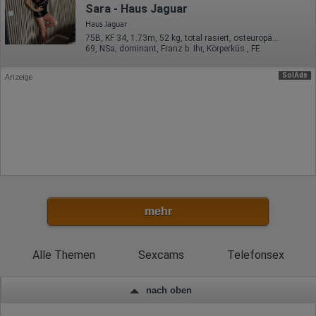
Sara - Haus Jaguar
Ort der Verarbeitung:
Haus Jaguar
Europäische Union
75B, KF 34, 1.73m, 52 kg, total rasiert, osteuropäisch
69, NSa, dominant, Franz b. Ihr, Körperküs., FE
Rechtliche Grundlage der Verarbeitung
Art. 6 Abs. 1 S. 1 lit. a DSGVO
SolAds
Anzeige
mehr
Alle Themen
Sexcams
Telefonsex
nach oben