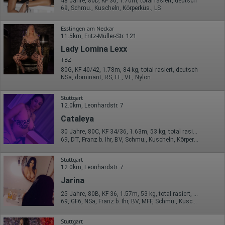
48 Jahre, 80D, KF 36, 1.70m, total rasiert, deutsch
69, Schmu., Kuscheln, Körperküs., LS
Esslingen am Neckar
11.5km, Fritz-Müller-Str. 121
Lady Lomina Lexx
TBZ
80G, KF 40/42, 1.78m, 84 kg, total rasiert, deutsch
NSa, dominant, RS, FE, VE, Nylon
Stuttgart
12.0km, Leonhardstr. 7
Cataleya
30 Jahre, 80C, KF 34/36, 1.63m, 53 kg, total rasiert, osteuropäisch
69, DT, Franz b. Ihr, BV, Schmu., Kuscheln, Körperküs., AV b. Ihm
Stuttgart
12.0km, Leonhardstr. 7
Jarina
25 Jahre, 80B, KF 36, 1.57m, 53 kg, total rasiert, osteuropäisch
69, GF6, NSa, Franz b. Ihr, BV, MFF, Schmu., Kuscheln
Stuttgart