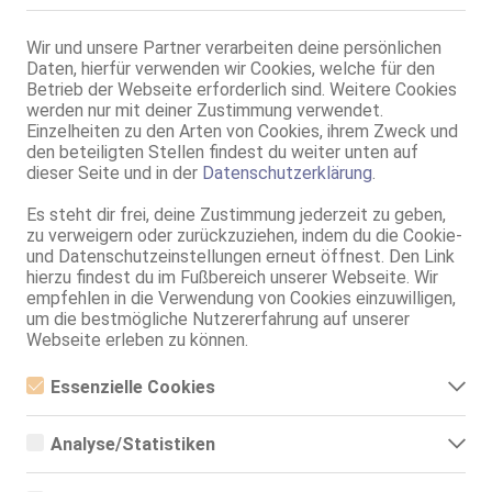
69, GF6, Franz b. Ihr, BV, Schmu., Kuscheln, Körperküs., KBp
Wir und unsere Partner verarbeiten deine persönlichen
Stuttgart
VIDEO
Daten, hierfür verwenden wir Cookies, welche für den
TS Julia
Betrieb der Webseite erforderlich sind. Weitere Cookies
werden nur mit deiner Zustimmung verwendet.
TS, 21 Jahre, 75C, KF 36, 1.72m, 80 kg, total rasiert, Latina
Einzelheiten zu den Arten von Cookies, ihrem Zweck und
ZK, AV, 69, GF6, DT, Franz b. Ihr, BV
den beteiligten Stellen findest du weiter unten auf
dieser Seite und in der
Datenschutzerklärung
.
LadiesSTARS
TS Brenda XXL
Es steht dir frei, deine Zustimmung jederzeit zu geben,
zu verweigern oder zurückzuziehen, indem du die Cookie-
TS, 25 Jahre, 80C, KF 36, 1.74m, 68 kg, total rasiert, Latina
und Datenschutzeinstellungen erneut öffnest. Den Link
hierzu findest du im Fußbereich unserer Webseite. Wir
Live Sex Cam
empfehlen in die Verwendung von Cookies einzuwilligen,
Merydubley039
LIVE
um die bestmögliche Nutzererfahrung auf unserer
Webseite erleben zu können.
weibl., 18 Jahre, A, sehr schlank, 1,50m - 1,60m, 46-50kg, exotisch
Englisch
Essenzielle Cookies
Stuttgart
Essenzielle Cookies sind alle notwendigen Cookies, die für den
Ts Valentina Colombia 23 cm
Betrieb der Webseite notwendig sind, indem Grundfunktionen
Analyse/Statistiken
ermöglicht werden. Die Webseite kann ohne diese Cookies nicht
TS, 24 Jahre, 80A, KF 38/40, 1.80m, total rasiert, Latina
richtig funktionieren.
Analyse- bzw. Statistikcookies sind Cookies, die der Analyse der
ZK, AV, 69, NSa, Franz b. Ihr, BV, Schmu., Kuscheln
Webseiten-Nutzung und der Erstellung von anonymisierten