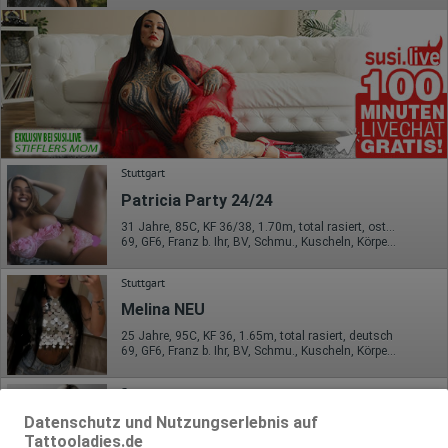
Stuttgart
Patricia Party 24/24
31 Jahre, 85C, KF 36/38, 1.70m, total rasiert, osteuropäisch
69, GF6, Franz b. Ihr, BV, Schmu., Kuscheln, Körperküs., KBp
Stuttgart
Melina NEU
25 Jahre, 95C, KF 36, 1.65m, total rasiert, deutsch
69, GF6, Franz b. Ihr, BV, Schmu., Kuscheln, Körperküs., DSa
Stuttgart
Kim Party 24/24
Datenschutz und Nutzungserlebnis auf
Tattooladies.de
85C, KF 36/38, 1.71m, total rasiert, osteuropäisch