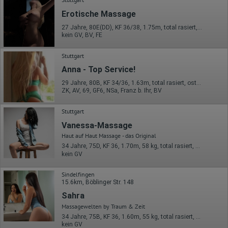
oder in anderen Vertragsstaaten des Abkommens über den
Europäischen Wirtschaftsraum gekürzt, dies bedeutet, dass alle
Erotische Massage
Daten anonym erhoben werden. Nur in Ausnahmefällen wird die
volle IP-Adresse an einen Server von Google in den USA
27 Jahre, 80E(DD), KF 36/38, 1.75m, total rasiert, osteuropäisch
kein GV, BV, FE
übertragen und dort gekürzt. Die von dem Browser des Nutzers
übermittelte IP-Adresse wird nicht mit anderen Daten von Google
zusammengeführt.
Stuttgart
Erhobene Informationen zum Besucherverhalten sind folgende:
Anna - Top Service!
29 Jahre, 80B, KF 34/36, 1.63m, total rasiert, osteuropäisch
Herkunft (Land und Stadt)
ZK, AV, 69, GF6, NSa, Franz b. Ihr, BV
Sprache
Betriebssystem
Gerät (PC, Tablet-PC oder Smartphone)
Stuttgart
Browser und alle verwendeten Add-ons
Auflösung des Computers
Vanessa-Massage
Besucherquelle (Facebook, Suchmaschine oder
Haut auf Haut Massage - das Original
verweisende Webseite)
34 Jahre, 75D, KF 36, 1.70m, 58 kg, total rasiert, deutsch
Welche Dateien wurden heruntergeladen?
kein GV
Welche Videos angeschaut?
Wurden Werbebanner angeklickt?
Wohin ging der Besucher? Klickte er auf weitere Seiten des
Sindelfingen
Portals oder hat er sie komplett verlassen?
15.6km, Böblinger Str. 148
Wie lange blieb der Besucher?
Sahra
Ort der Verarbeitung:
Massagewelten by Traum & Zeit
Europäische Union & USA
34 Jahre, 75B, KF 36, 1.60m, 55 kg, total rasiert, Latina
kein GV