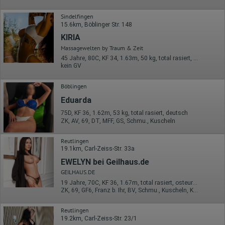
Hotjar
Wir nutzen Hotjar als Webanalysedient. Es wird verwendet, um
Sindelfingen
Daten über das Benutzerverhalten zu sammeln. Hotjar kann
15.6km, Böblinger Str. 148
auch im Rahmen von Umfragen und Feedbackfunktionen, die
KIRIA
auf unserer Website eingebunden sind, von Ihnen bereitgestellte
Massagewelten by Traum & Zeit
Informationen verarbeiten.
45 Jahre, 80C, KF 34, 1.63m, 50 kg, total rasiert, südländisch
Herausgeber:
kein GV
Hotjar Limited, Malta
Böblingen
Erhobene Daten:
Eduarda
Datum und Uhrzeit des Besuchs
Gerätetyp
75D, KF 36, 1.62m, 53 kg, total rasiert, deutsch
Geografischer Standort
ZK, AV, 69, DT, MFF, GS, Schmu., Kuscheln
IP-Adresse
Mausbewegungen
Reutlingen
Besuchte Seiten
19.1km, Carl-Zeiss-Str. 33a
Referrer URL
Bildschirmauflösung
EWELYN bei Geilhaus.de
Eindeutige Gerätekennung
GEILHAUS.DE
Sprachinformationen
Gerätebestriebssystem
19 Jahre, 70C, KF 36, 1.67m, total rasiert, osteuropäisch
Browser-Typ
ZK, 69, GF6, Franz b. Ihr, BV, Schmu., Kuscheln, Körperküs.
Klicks
Domain-Name
Reutlingen
Eindeutige Benutzerkennung
19.2km, Carl-Zeiss-Str. 23/1
Antworten auf Umfragen