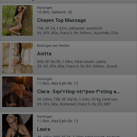
Nürtingen
10.3km, Gerberstr. 42
Chayen Top Massage
75B, KF 34, 1.62m, teilrasiert, asiatisch
69, GF6, NSa, Franz b. Ihr, Schmu., Kuscheln, DSa, DSp
Esslingen am Neckar
Anitta
80D, KF 36/38, 1.68m, total rasiert, Latina
ZK, 69, GF6, NSa, Franz b. Ihr, BV, Schmu., Kuscheln
Nürtingen
11.0km, Max-Eyth-Str. 13
Clara- Squ*rting-str*pon-f*sting aktiv!
30 Jahre, 75B, KF 34/36, 1.63m, 55 kg, total rasiert, osteuropäisch
69, GF6, NSa, dominant, Franz b. Ihr, BV, MFF
Nürtingen
11.0km, Max-Eyth-Str. 13
Laura