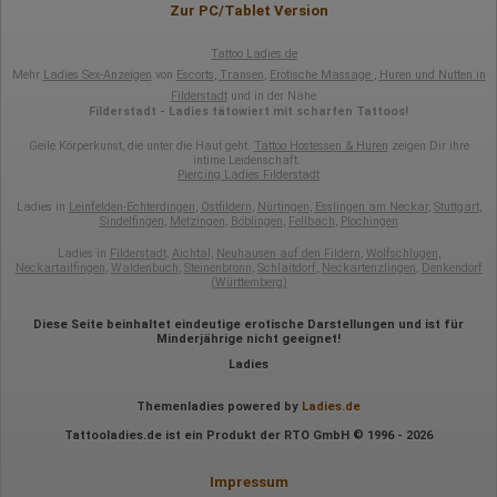
Zur PC/Tablet Version
Tattoo Ladies.de
Mehr
Ladies Sex-Anzeigen
von
Escorts
,
Transen
,
Erotische Massage
,
Huren und Nutten in
Filderstadt
und in der Nähe
Filderstadt - Ladies tätowiert mit scharfen Tattoos!
Geile Körperkunst, die unter die Haut geht.
Tattoo Hostessen & Huren
zeigen Dir ihre
intime Leidenschaft.
Piercing Ladies Filderstadt
Ladies in
Leinfelden-Echterdingen
,
Ostfildern
,
Nürtingen
,
Esslingen am Neckar
,
Stuttgart
,
Sindelfingen
,
Metzingen
,
Böblingen
,
Fellbach
,
Plochingen
Ladies in
Filderstadt
,
Aichtal
,
Neuhausen auf den Fildern
,
Wolfschlugen
,
Neckartailfingen
,
Waldenbuch
,
Steinenbronn
,
Schlaitdorf
,
Neckartenzlingen
,
Denkendorf
(Württemberg)
Diese Seite beinhaltet eindeutige erotische Darstellungen und ist für
Minderjährige nicht geeignet!
Ladies
Themenladies powered by
Ladies.de
Tattooladies.de ist ein Produkt der RTO GmbH © 1996 - 2026
Impressum