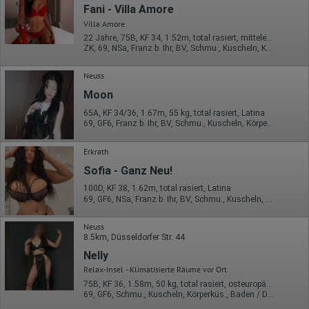
Sprache
Fani - Villa Amore
Betriebssystem
Villa Amore
Gerät (PC, Tablet-PC oder Smartphone)
22 Jahre, 75B, KF 34, 1.52m, total rasiert, mitteleuropäisch
Browser und alle verwendeten Add-ons
ZK, 69, NSa, Franz b. Ihr, BV, Schmu., Kuscheln, Körperküs.
Auflösung des Computers
Besucherquelle (Facebook, Suchmaschine oder
verweisende Webseite)
Neuss
Welche Dateien wurden heruntergeladen?
Moon
Welche Videos angeschaut?
Wurden Werbebanner angeklickt?
65A, KF 34/36, 1.67m, 55 kg, total rasiert, Latina
Wohin ging der Besucher? Klickte er auf weitere Seiten des
69, GF6, Franz b. Ihr, BV, Schmu., Kuscheln, Körperküs., DSa
Portals oder hat er sie komplett verlassen?
Wie lange blieb der Besucher?
Erkrath
Ort der Verarbeitung:
Sofia - Ganz Neu!
Europäische Union & USA
100D, KF 38, 1.62m, total rasiert, Latina
Hotjar
69, GF6, NSa, Franz b. Ihr, BV, Schmu., Kuscheln, Körperküs.
Wir nutzen Hotjar als Webanalysedient. Es wird verwendet, um
Daten über das Benutzerverhalten zu sammeln. Hotjar kann
Neuss
auch im Rahmen von Umfragen und Feedbackfunktionen, die
8.5km, Düsseldorfer Str. 44
auf unserer Website eingebunden sind, von Ihnen bereitgestellte
Nelly
Informationen verarbeiten.
Relax-Insel - Klimatisierte Räume vor Ort
Herausgeber:
75B, KF 36, 1.58m, 50 kg, total rasiert, osteuropäisch
Hotjar Limited, Malta
69, GF6, Schmu., Kuscheln, Körperküs., Baden / Duschen