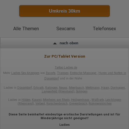
Umkreis 30km
Alle Themen
Sexcams
Telefonsex
nach oben
Zur PC/Tablet Version
Tattoo Ladies.de
Mehr
Ladies Sex-Anzeigen
von
Escorts
,
Transen
,
Erotische Massage
,
Huren und Nutten in
Düsseldorf
und in der Nähe
Ladies in
Düsseldorf
,
Erkrath
,
Ratingen
,
Neuss
,
Meerbusch
,
Mettmann
,
Haan
,
Dormagen
,
Langenfeld (Rheinland)
,
Solingen
Ladies in
Hilden
,
Kaarst
,
Monheim am Rhein
,
Heiligenhaus
,
Wülfrath
,
Leichlingen
(Rheinland)
,
Velbert
,
Korschenbroich
,
Grevenbroich
,
Rommerskirchen
Diese Seite beinhaltet eindeutige erotische Darstellungen und ist für
Minderjährige nicht geeignet!
Ladies