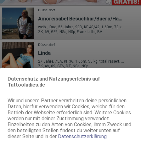
Düsseldorf
Amoreisabel Besuchbar/Buero/Haus/Hotelbesuche
weibl., Duo, 56 Jahre, 90B, KF 40/42, 1.60m, 78 kg, total rasiert, deutsch
ZK, 69, GF6, NSa, NSp, Franz b. Ihr, BV
Düsseldorf
Linda
27 Jahre, 75A, KF 36, 1.66m, 55 kg, total rasiert, orientalisch
ZK, AV, 69, GF6, DT, NSa, NSp
Datenschutz und Nutzungserlebnis auf
LadiesSTARS
VIDEO
Tattooladies.de
Deutsche Laura2006x
18 Jahre, 75B, KF 34/36, 1.70m, 45 kg, total rasiert, deutsch
Wir und unsere Partner verarbeiten deine persönlichen
Daten, hierfür verwenden wir Cookies, welche für den
Düsseldorf
Betrieb der Webseite erforderlich sind. Weitere Cookies
MILA HONIGKÜSSE - Frau geile T*tten
werden nur mit deiner Zustimmung verwendet.
Einzelheiten zu den Arten von Cookies, ihrem Zweck und
54 Jahre, 95I(FF), KF 44, 1.65m, total rasiert, osteuropäisch
den beteiligten Stellen findest du weiter unten auf
ZK, 69, GF6, NSa, Franz b. Ihr, BV, MFF
dieser Seite und in der
Datenschutzerklärung
.