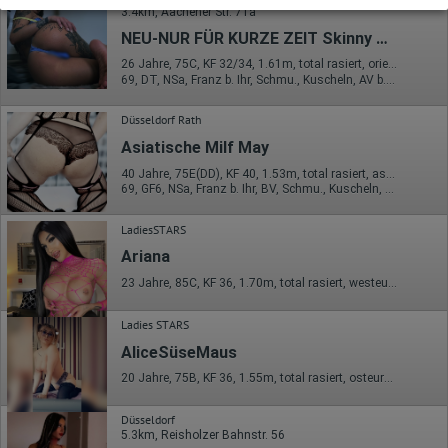
3.4km, Aachener Str. 71a
https://developers.google.com/analytics/devguides/collectio
n/analyticsjs/cookie-usage?
NEU-NUR FÜR KURZE ZEIT Skinny Girl 18+ Gizem
hl=de#gtagjs_google_analytics_4_-_cookie_usage
26 Jahre, 75C, KF 32/34, 1.61m, total rasiert, orientalisch
Herausgeber:
69, DT, NSa, Franz b. Ihr, Schmu., Kuscheln, AV b. Ihm, DSa
Google Ireland Limited
Düsseldorf Rath
Erhobene Daten:
Die erzeugten Informationen über die Benutzung unserer
Asiatische Milf May
Webseiten sowie die von dem Browser übermittelte IP-Adresse
werden übertragen und gespeichert. Dabei können aus den
40 Jahre, 75E(DD), KF 40, 1.53m, total rasiert, asiatisch
verarbeiteten Daten pseudonyme Nutzungsprofile der Nutzer
69, GF6, NSa, Franz b. Ihr, BV, Schmu., Kuscheln, Körperküs.
erstellt werden. Diese Informationen wird Google gegebenenfalls
auch an Dritte übertragen, sofern dies gesetzlich
LadiesSTARS
vorgeschrieben wird oder, soweit Dritte diese Daten im Auftrag
von Google verarbeiten. Die IP-Adresse der Nutzer wird von
Ariana
Google innerhalb von Mitgliedstaaten der Europäischen Union
oder in anderen Vertragsstaaten des Abkommens über den
23 Jahre, 85C, KF 36, 1.70m, total rasiert, westeuropäisch
Europäischen Wirtschaftsraum gekürzt, dies bedeutet, dass alle
Daten anonym erhoben werden. Nur in Ausnahmefällen wird die
Ladies STARS
volle IP-Adresse an einen Server von Google in den USA
übertragen und dort gekürzt. Die von dem Browser des Nutzers
AliceSüseMaus
übermittelte IP-Adresse wird nicht mit anderen Daten von Google
zusammengeführt.
20 Jahre, 75B, KF 36, 1.55m, total rasiert, osteuropäisch
Erhobene Informationen zum Besucherverhalten sind folgende:
Düsseldorf
5.3km, Reisholzer Bahnstr. 56
Herkunft (Land und Stadt)