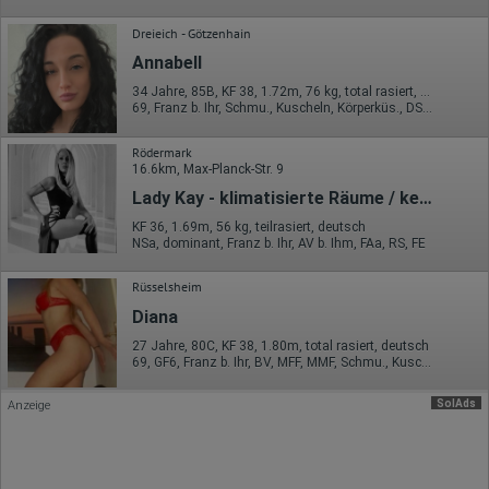
zusammengeführt.
Dreieich - Götzenhain
Erhobene Informationen zum Besucherverhalten sind folgende:
Annabell
Herkunft (Land und Stadt)
Sprache
34 Jahre, 85B, KF 38, 1.72m, 76 kg, total rasiert, deutsch
Betriebssystem
69, Franz b. Ihr, Schmu., Kuscheln, Körperküs., DSp, KBp, EL
Gerät (PC, Tablet-PC oder Smartphone)
Browser und alle verwendeten Add-ons
Rödermark
Auflösung des Computers
16.6km, Max-Planck-Str. 9
Besucherquelle (Facebook, Suchmaschine oder
verweisende Webseite)
Lady Kay - klimatisierte Räume / kein GV
Welche Dateien wurden heruntergeladen?
KF 36, 1.69m, 56 kg, teilrasiert, deutsch
Welche Videos angeschaut?
NSa, dominant, Franz b. Ihr, AV b. Ihm, FAa, RS, FE
Wurden Werbebanner angeklickt?
Wohin ging der Besucher? Klickte er auf weitere Seiten des
Portals oder hat er sie komplett verlassen?
Rüsselsheim
Wie lange blieb der Besucher?
Diana
Ort der Verarbeitung:
27 Jahre, 80C, KF 38, 1.80m, total rasiert, deutsch
Europäische Union & USA
69, GF6, Franz b. Ihr, BV, MFF, MMF, Schmu., Kuscheln
Hotjar
SolAds
Anzeige
Wir nutzen Hotjar als Webanalysedient. Es wird verwendet, um
Daten über das Benutzerverhalten zu sammeln. Hotjar kann
auch im Rahmen von Umfragen und Feedbackfunktionen, die
auf unserer Website eingebunden sind, von Ihnen bereitgestellte
Informationen verarbeiten.