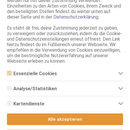
werden nur mit deiner Zustimmung verwendet.
Einzelheiten zu den Arten von Cookies, ihrem Zweck und
den beteiligten Stellen findest du weiter unten auf
dieser Seite und in der
Datenschutzerklärung
.
Es steht dir frei, deine Zustimmung jederzeit zu geben,
zu verweigern oder zurückzuziehen, indem du die Cookie-
und Datenschutzeinstellungen erneut öffnest. Den Link
hierzu findest du im Fußbereich unserer Webseite. Wir
empfehlen in die Verwendung von Cookies einzuwilligen,
Groß-Zimmern
um die bestmögliche Nutzererfahrung auf unserer
JOELLE
Webseite erleben zu können.
80C, KF 36, 1.69m, 59 kg, total rasiert, deutsch
ZK, AV, GF6, Franz b. Ihr, DSp, RS, FE
Essenzielle Cookies
Essenzielle Cookies sind alle notwendigen Cookies, die für den
Groß-Gerau
Betrieb der Webseite notwendig sind, indem Grundfunktionen
12.3km, Schlesische Str. 5b
Analyse/Statistiken
ermöglicht werden. Die Webseite kann ohne diese Cookies nicht
richtig funktionieren.
Sandra - Rhein-Main Massage
Analyse- bzw. Statistikcookies sind Cookies, die der Analyse der
Webseiten-Nutzung und der Erstellung von anonymisierten
Rhein-Main Massage
Kartendienste
Zugriffsstatistiken dienen. Sie helfen den Webseiten-Besitzern zu
40 Jahre, 75B, KF 38, 1.65m, 55 kg, total rasiert, osteuropäisch
verstehen, wie Besucher mit Webseiten interagieren, indem
Google Maps
69, GF6, DT, Franz b. Ihr, BV, Schmu., Kuscheln, Körperküs.
Informationen anonym gesammelt und gemeldet werden.
Alle akzeptieren
Groß-Gerau
Wenn Sie Google Maps auf unserer Webseite nutzen, können
Google Analytics
12.3km, Schlesische Str. 5b
Informationen über Ihre Benutzung dieser Seite sowie Ihre IP-