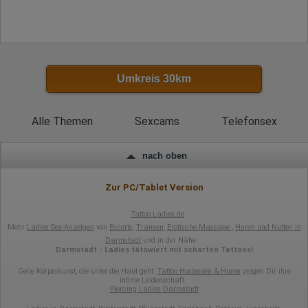
Herausgeber:
Hotjar Limited, Malta
Erhobene Daten:
Datum und Uhrzeit des Besuchs
Umkreis 30km
Gerätetyp
Geografischer Standort
IP-Adresse
Mausbewegungen
Alle Themen
Sexcams
Telefonsex
Besuchte Seiten
Referrer URL
Bildschirmauflösung
nach oben
Eindeutige Gerätekennung
Sprachinformationen
Gerätebestriebssystem
Zur PC/Tablet Version
Browser-Typ
Klicks
Domain-Name
Tattoo Ladies.de
Eindeutige Benutzerkennung
Mehr
Ladies Sex-Anzeigen
von
Escorts
,
Transen
,
Erotische Massage
,
Huren und Nutten in
Antworten auf Umfragen
Darmstadt
und in der Nähe
Darmstadt - Ladies tätowiert mit scharfen Tattoos!
Ort der Verarbeitung:
Europäische Union
Geile Körperkunst, die unter die Haut geht.
Tattoo Hostessen & Huren
zeigen Dir ihre
intime Leidenschaft.
Rechtliche Grundlage der Verarbeitung
Piercing Ladies Darmstadt
Art. 6 Abs. 1 S. 1 lit. a DSGVO