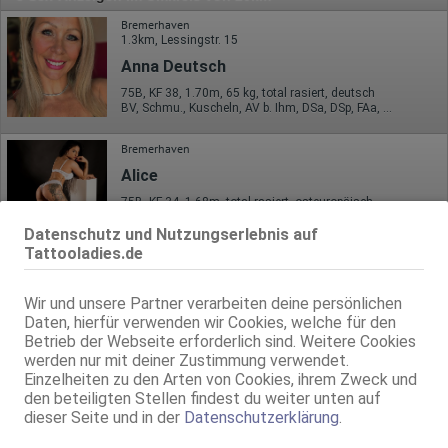
Bremerhaven
1.3km, Lessingstr. 15
Anna Deutsch
75B, KF 38, 1.70m, 65 kg, total rasiert, deutsch
BV, Schmu., Kuscheln, AV b. Ihm, DSa, DSp, FAa, Mast.
Bremerhaven
Alice
75B, KF 34, 1.68m, total rasiert, osteuropäisch
69, GF6, DT, NSa, Franz b. Ihr, BV, MFF
Datenschutz und Nutzungserlebnis auf
Tattooladies.de
Bremerhaven
2.1km, Grashoffstr. 23a
Irina bei X-Ladies
Wir und unsere Partner verarbeiten deine persönlichen
X-Ladies
Daten, hierfür verwenden wir Cookies, welche für den
Betrieb der Webseite erforderlich sind. Weitere Cookies
29 Jahre, 80C, KF 36, 1.70m, 59 kg, total rasiert, osteuropäisch
69, GF6, Franz b. Ihr, Schmu., Kuscheln, Körperküs., AV b. Ihm, KBp
werden nur mit deiner Zustimmung verwendet.
Einzelheiten zu den Arten von Cookies, ihrem Zweck und
Bremerhaven
den beteiligten Stellen findest du weiter unten auf
2.2km, Schillerstr. 54
dieser Seite und in der
Datenschutzerklärung
.
Ts Frida Party !heiß wie ein Vulkan! XXL