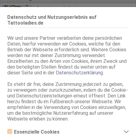
Brandenburg an der Havel
1.7km, Bauhofstr. 10
Datenschutz und Nutzungserlebnis auf
Rosy
Tattooladies.de
80D, KF 36, 1.60m, total rasiert, Latina
AV, 69, GF6, Franz b. Ihr, BV, Schmu., Kuscheln, Körperküs.
Wir und unsere Partner verarbeiten deine persönlichen
Daten, hierfür verwenden wir Cookies, welche für den
Brandenburg an der Havel
Betrieb der Webseite erforderlich sind. Weitere Cookies
1.8km, Warschauer Str. 24
werden nur mit deiner Zustimmung verwendet.
KATRIN bei Club EXZELLENT
Einzelheiten zu den Arten von Cookies, ihrem Zweck und
Club EXZELLENT
den beteiligten Stellen findest du weiter unten auf
35 Jahre, 80B, KF 38, 1.65m, total rasiert, westeuropäisch
dieser Seite und in der
Datenschutzerklärung
.
69, Franz b. Ihr, BV, Schmu., Kuscheln, DSa, KBp, FE
Es steht dir frei, deine Zustimmung jederzeit zu geben,
SolAds
Anzeige
zu verweigern oder zurückzuziehen, indem du die Cookie-
und Datenschutzeinstellungen erneut öffnest. Den Link
hierzu findest du im Fußbereich unserer Webseite. Wir
empfehlen in die Verwendung von Cookies einzuwilligen,
um die bestmögliche Nutzererfahrung auf unserer
Webseite erleben zu können.
Essenzielle Cookies