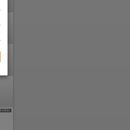
SolAds
e