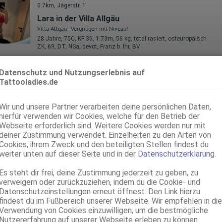
0.7km, Jägerstr. 1
Lara in der Villa Allgäu
Villa Allgäu - Vergnügen mit Niveau!
28 Jahre, 75C, KF 36, 1.73m, 56 kg, total rasiert, osteuropäisch
ZK, 69, DT, NSa, devot, Franz b. Ihr, BV
Kempten
Datenschutz und Nutzungserlebnis auf
1.0km, Auf'm Plätzle 4
Tattooladies.de
Iris in der Lustoase Allgäu
60 Jahre, 80D, KF 38, 1.77m, 77 kg, total rasiert, deutsch
Wir und unsere Partner verarbeiten deine persönlichen Daten,
ZK, 69, GF6, DT, Franz b. Ihr, BV, MFF
hierfür verwenden wir Cookies, welche für den Betrieb der
Webseite erforderlich sind. Weitere Cookies werden nur mit
Kempten
deiner Zustimmung verwendet. Einzelheiten zu den Arten von
1.0km, Auf'm Plätzle 4
Cookies, ihrem Zweck und den beteiligten Stellen findest du
TS-Naomy in der Lustoase Allgäu
weiter unten auf dieser Seite und in der
Datenschutzerklärung
.
TS, 35 Jahre, 90D, KF 40, 1.85m, total rasiert, afrikanisch
ZK, 69, NSa, Franz b. Ihr, Schmu., Kuscheln, Körperküs., AV b. Ihm
Es steht dir frei, deine Zustimmung jederzeit zu geben, zu
verweigern oder zurückzuziehen, indem du die Cookie- und
Kempten
Datenschutzeinstellungen erneut öffnest. Den Link hierzu
1.0km, Auf'm Plätzle 4
findest du im Fußbereich unserer Webseite. Wir empfehlen in die
TS Larissa
Verwendung von Cookies einzuwilligen, um die bestmögliche
Nutzererfahrung auf unserer Webseite erleben zu können.